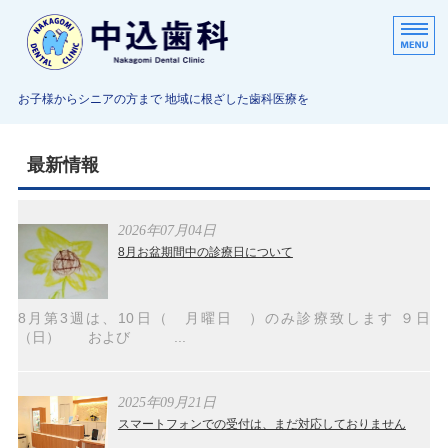
中込歯科医院｜むし歯・歯周
お子様からシニアの方まで 地域に根ざした歯科医療を
ホーム
最新情報
診療内容
当院について
2026年07月04日
8月お盆期間中の診療日について
ご挨拶
施設基準
8月第3週は、10日（ 月曜日 ）のみ診療致します ９日
（日） および ...
2025年09月21日
スマートフォンでの受付は、まだ対応しておりません